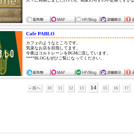
久々に再開しました(11/13)。相変わらすの不定期です
店主 ak
Cafe PABLO
カフェのようなところです。
気楽なお店を目指してます。
今夜はコルトレーンをBGMに流しています。
****BLOGもぜひご覧になってください。
14
« 前へ
10
11
12
13
15
16
17