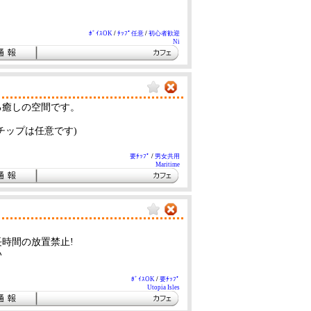
ﾎﾞｲｽOK
/
ﾁｯﾌﾟ任意
/
初心者歓迎
Ni
る癒しの空間です。
チップは任意です)
要ﾁｯﾌﾟ
/
男女共用
Maritime
時間の放置禁止!
い
ﾎﾞｲｽOK
/
要ﾁｯﾌﾟ
Utopia Isles