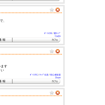
ので、
ﾎﾞｲｽOK
/
要ﾁｯﾌﾟ
Cradle
います
さい
ﾎﾞｲｽNG
/
ﾁｯﾌﾟ任意
/
初心者歓迎
Dozer