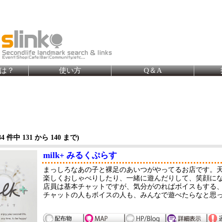
とは？
使い方
Q＆A
84
件中 131 から
140
まで)
milk+ みるくぷらす
まっしろなあの子と裸足のあいつがやってるお店です。天使
楽しくおしゃべりしたり、一緒に遊んだりして、笑顔にな
店員は基本チャットですが、気分がのればボイスもする、
チャットの人もボイスの人も、みんなで遊べたらなと思って