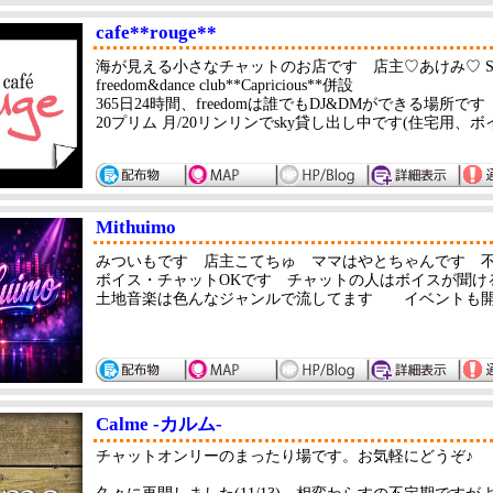
cafe**rouge**
海が見える小さなチャットのお店です 店主♡あけみ♡ Since 2
freedom&dance club**Capricious**併設
365日24時間、freedomは誰でもDJ&DMができる場所
20プリム 月/20リンリンでsky貸し出し中です(住宅用、ボ
Mithuimo
みついもです 店主こてちゅ ママはやとちゃんです 
ボイス・チャットOKです チャットの人はボイスが聞け
土地音楽は色んなジャンルで流してます イベントも開
Calme -カルム-
チャットオンリーのまったり場です。お気軽にどうぞ♪