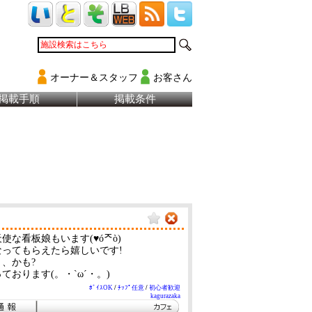
オーナー＆スタッフ
お客さん
掲載手順
掲載条件
な看板娘もいます(♥óᄌò)
ってもらえたら嬉しいです!
、かも?
おります(。・`ω´・。)ゝ
ﾎﾞｲｽOK
/
ﾁｯﾌﾟ任意
/
初心者歓迎
kagurazaka