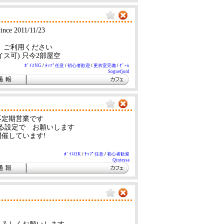
011/11/23
です ご利用ください
イス可) 只今2部屋空
ﾎﾞｲｽNG
/
ﾁｯﾌﾟ任意
/
初心者歓迎
/
更衣室完備
/
ｹﾞｰﾑ
Sognefjord
不定期営業です
る設定で お願いします
催しています!
ﾎﾞｲｽOK
/
ﾁｯﾌﾟ任意
/
初心者歓迎
Qintessa