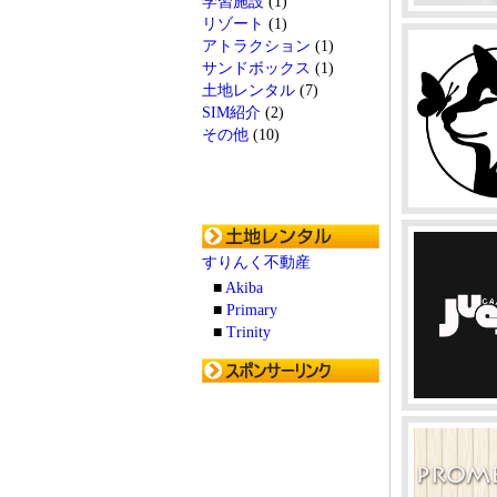
学習施設
(1)
リゾート
(1)
アトラクション
(1)
サンドボックス
(1)
土地レンタル
(7)
SIM紹介
(2)
その他
(10)
すりんく不動産
■
Akiba
■
Primary
■
Trinity