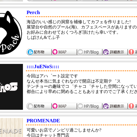
Perch
海辺のいい感じの洞窟を補修してカフェを作りました!
展望台や自然のプール(海)、カフェスペースがあります
お好みに合わせておくつろぎ頂けたら幸いです。
しばけん&てふ子
::::JuENoS::::
今回はアハ゜ート設定です
なんせ本当に気まぐれなので開店は不定期テ゛ス
テンチョーの趣味でコ゛チャコ゛チャした空間になって
都合により早めに閉めることもありますのでご了承くだ
PROMENADE
可愛いお店でノンビリ過ごしませんか?
今日はチャット専門店