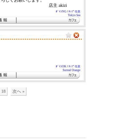
がよろしくお願いします。
izi
ﾎﾞｲｽNG
/
ﾁｯﾌﾟ任意
Tokyo Sea
ﾎﾞｲｽOK
/
ﾁｯﾌﾟ任意
Surreal Orange
18
次へ »