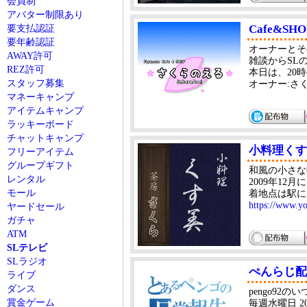
会員制
アバター制限あり
Cafe&SHO
要支払認証
要年齢認証
オーナーとそ
AWAY許可
雑談からSL
REZ許可
本日は、20
スタッフ募集
オーナー:さくら(S
マネーキャンプ
アイテムキャンプ
ラッキーボード
チャットキャンプ
小料理くす
フリーアイテム
グループギフト
和風の小さな
レンタル
2009年12
モール
着地点は駅に
https://www.
ヤードセール
ガチャ
ATM
SLテレビ
SLラジオ
ぺんらじ配
ライブ
ダンス
pengo92
賞金ゲーム
毎週水曜日 20