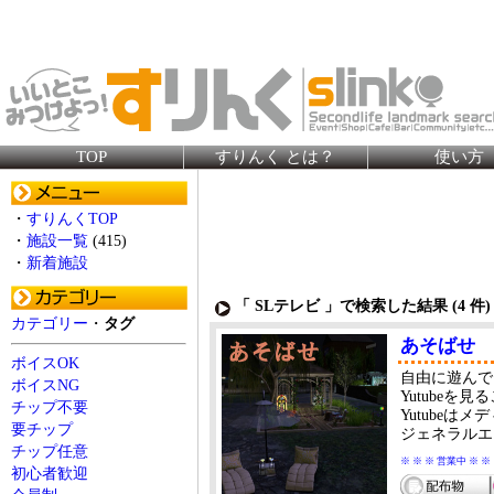
TOP
すりんく とは？
使い方
・
すりんくTOP
・
施設一覧
(415)
・
新着施設
「 SLテレビ 」で検索した結果 (
4
件)
カテゴリー
・
タグ
あそばせ
ボイスOK
自由に遊んで
ボイスNG
Yutube
チップ不要
Yutube
要チップ
ジェネラルエ
チップ任意
※ ※ ※ 営業中 ※ ※
初心者歓迎