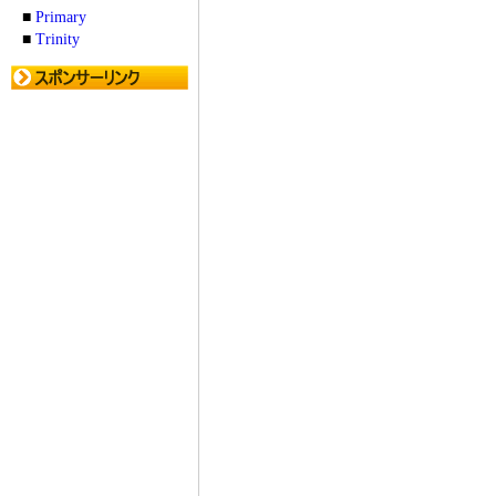
■
Primary
■
Trinity