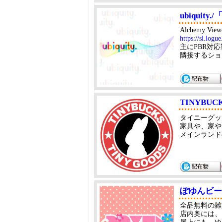
ubiqui
Alchemy 
https://sl.logue
主にPBR対
隣接するショ
TINYBUC
タイニーグッ
家具や、家や
メインランド
ぽゆんビー
全品無料の雑
店内奥には、