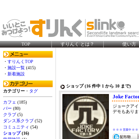
TOP
すりんく とは？
使い方
・
すりんくTOP
・
施設一覧
(415)
・
新着施設
ショップ (
16
件中 1 から
10
まで)
カテゴリー
・
タグ
Joke Facto
カフェ
(185)
ジョークアイ
バー
(80)
デモもありま
クラブ
(5)
ダンス系クラブ
(52)
コミュニティ
(54)
※ ※ ※ 営業中 ※ ※
ショップ
(16)