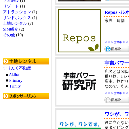
学習施設
(1)
リゾート
(1)
Repos -ル
アトラクション
(1)
サンドボックス
(1)
家具 建物 
土地レンタル
(7)
SIM紹介
(2)
その他
(10)
※ ※ ※ 営業中 ※ ※
宇宙パワー
すりんく不動産
店名とは関係
■
Akiba
乗り物、Tシ
■
Primary
店主、物作り
■
Trinity
なので、あん
※ ※ ※ 営業中 ※ ※
ワシが、ワシ
役に立たない
※タイピング