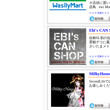
※店頭に置い
店鳥 : ewi Mou
※ ※ ※ 営業中 ※ ※
Ebi's CAN
自称SL初の缶
景観デコに最
さいたまメト
※ ※ ※ 営業中 ※ ※
MilkyHous
SecondLif
お楽しみくだ