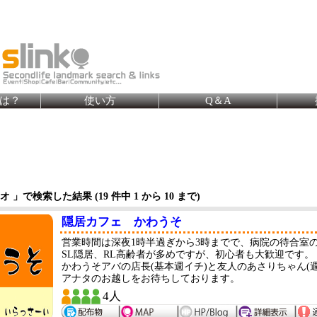
とは？
使い方
Q＆A
ジオ 」で検索した結果 (
19
件中 1 から
10
まで)
隠居カフェ かわうそ
営業時間は深夜1時半過ぎから3時までで、病院の待合室
SL隠居、RL高齢者が多めですが、初心者も大歓迎です。
かわうそアバの店長(基本週イチ)と友人のあさりちゃん(週
アナタのお越しをお待ちしております。
4人