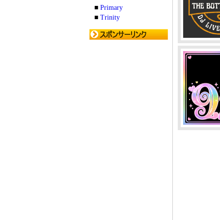
■
Primary
■
Trinity