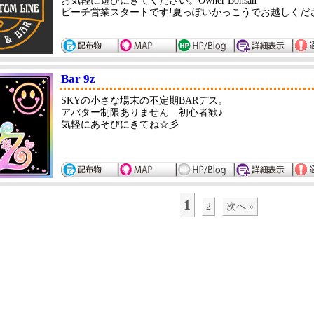
お気軽に遊びにきてください。Owner Bonsan
ビーチ営業スタートです!夏っぽいかっこうでお越しくだ
Bar 9z
SKYの小さな場末の不定期BARデス。
アバター制限ありません 初心者歓♪
気軽にあそびにきてね☆彡
1
2
次へ »