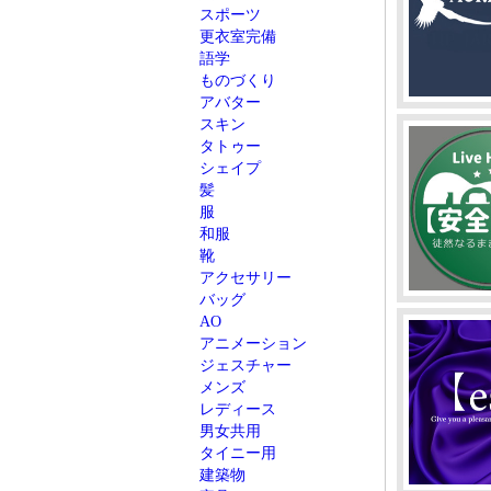
スポーツ
更衣室完備
語学
ものづくり
アバター
スキン
タトゥー
シェイプ
髪
服
和服
靴
アクセサリー
バッグ
AO
アニメーション
ジェスチャー
メンズ
レディース
男女共用
タイニー用
建築物