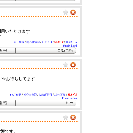
利用いただけます
す
ﾎﾞｲｽOK
/
初心者歓迎
/
ﾔｰﾄﾞｾｰﾙ
/
SLﾗｼﾞｵ
/
賞金ｹﾞｰﾑ
Yumix Land
ノ⌒☆お待ちしてます
。
ﾁｯﾌﾟ任意
/
初心者歓迎
/
AWAY許可
/
ｽﾀｯﾌ募集
/
SLﾗｼﾞｵ
Eden Garden
歓迎です。