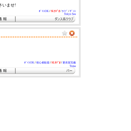
さいませ!
ﾎﾞｲｽOK
/
SLﾗｼﾞｵ
/
ﾗｲﾌﾞ
/
ﾀﾞﾝｽ
Tokyo Sea
ﾎﾞｲｽOK
/
初心者歓迎
/
SLﾗｼﾞｵ
/
更衣室完備
Toma