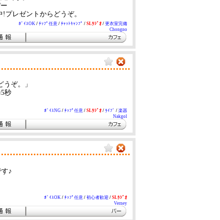
ぴー
中!プレゼントからどうぞ。
ﾎﾞｲｽOK
/
ﾁｯﾌﾟ任意
/
ﾁｬｯﾄｷｬﾝﾌﾟ
/
SLﾗｼﾞｵ
/
更衣室完備
Chongno
gボタンからどうぞ。」
5秒
ﾎﾞｲｽNG
/
ﾁｯﾌﾟ任意
/
SLﾗｼﾞｵ
/
ﾗｲﾌﾞ
/
楽器
Nakgol
す♪
ﾎﾞｲｽOK
/
ﾁｯﾌﾟ任意
/
初心者歓迎
/
SLﾗｼﾞｵ
Verney