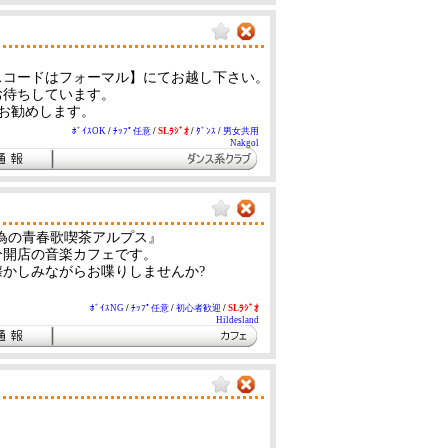
スコードはフォーマル】にてお越し下さい。
お待ちしています。
お勧めします。
ﾎﾞｲｽOK
/
ﾁｯﾌﾟ任意
/
SLﾗｼﾞｵ
/
ﾀﾞﾝｽ
/
男女共用
Nakgol
為の青春歌喫茶アルプス』
分開店の音楽カフェです。
も懐かしみながらお喋りしませんか?
ﾎﾞｲｽNG
/
ﾁｯﾌﾟ任意
/
初心者歓迎
/
SLﾗｼﾞｵ
Hildesland