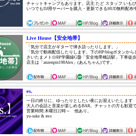
チャットキャンプもあります。店主:たど スタッフ:いも
いつでもDJ用サーバーを購入・更新できるHUD無料配布
Live House【安全地帯】
「気分で店主がギターで弾き語ったりします。」
「気分で動画配信したりします。下のHP/blo
さいたまメトロRP学園線G㉚「安全地帯橋詰駅」下車徒歩
店主は「anzenpin198Alex」(あんちゃん)です。
es.
一日の終りに、ゆったりとしたい夜にお迎えいたします
大人の会話と音楽が楽しめるBAR。チャットの方も歓迎で
営業時間:木曜日22時～ 他あり。
yu-suke & яʏᴏ