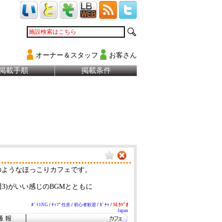
オーナー＆スタッフ
お客さん
掲載手順
掲載条件
のようなほっこりカフェです。
3)がいい感じのBGMとともに
ﾎﾞｲｽNG
/
ﾁｯﾌﾟ任意
/
初心者歓迎
/
ｶﾞﾁｬ
/
SLﾗｼﾞｵ
Japan