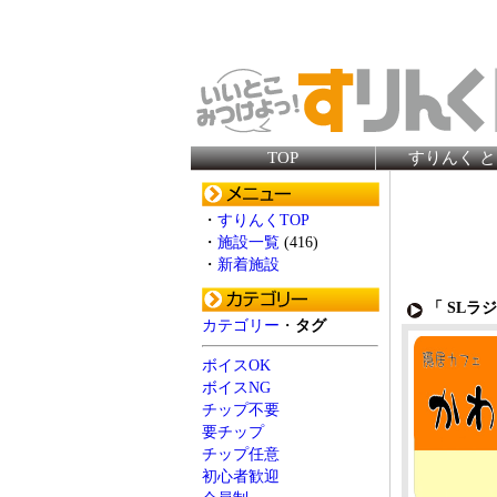
TOP
すりんく 
・
すりんくTOP
・
施設一覧
(416)
・
新着施設
「 SLラ
カテゴリー
・
タグ
ボイスOK
ボイスNG
チップ不要
要チップ
チップ任意
初心者歓迎