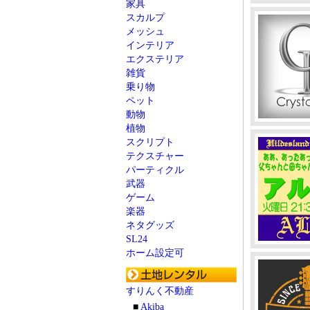
家具
スカルプ
メッシュ
インテリア
エクステリア
雑貨
乗り物
ペット
動物
植物
スクリプト
テクスチャー
パーティクル
武器
ゲーム
楽器
ネタグッズ
SL24
ホーム設定可
すりんく不動産
■
Akiba