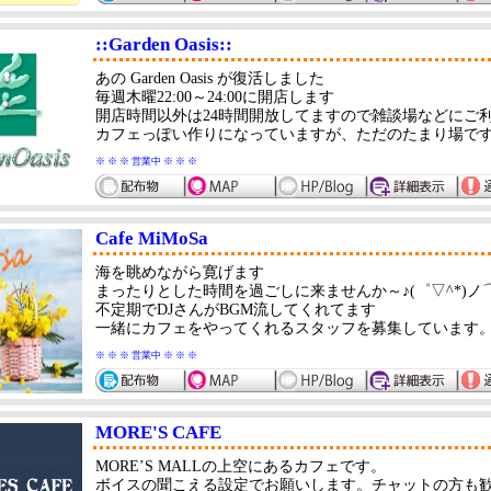
::Garden Oasis::
あの Garden Oasis が復活しました
毎週木曜22:00～24:00に開店します
開店時間以外は24時間開放してますので雑談場などにご
カフェっぽい作りになっていますが、ただのたまり場で
※ ※ ※ 営業中 ※ ※ ※
Cafe MiMoSa
海を眺めながら寛げます
まったりとした時間を過ごしに来ませんか～♪(゜▽^*)
不定期でDJさんがBGM流してくれてます
一緒にカフェをやってくれるスタッフを募集しています
※ ※ ※ 営業中 ※ ※ ※
MORE'S CAFE
MORE’S MALLの上空にあるカフェです。
ボイスの聞こえる設定でお願いします。チャットの方も