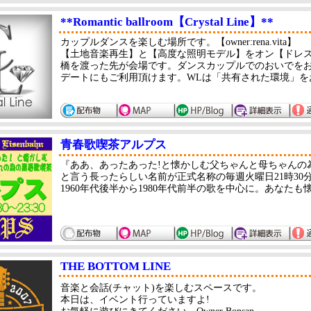
**Romantic ballroom【Crystal Line】**
カップルダンスを楽しむ場所です。【owner:rena.vita】
【土地音楽再生】と【高度な照明モデル】をオン【ドレ
橋を渡った先が会場です。ダンスカップルでのおいでを
デートにもご利用頂けます。WLは「共有された環境」を
青春歌喫茶アルプス
『ああ、あったあった!と懐かしむ父ちゃんと母ちゃんの
と言う長ったらしい名前が正式名称の毎週火曜日21時30
1960年代後半から1980年代前半の歌を中心に。あなた
THE BOTTOM LINE
音楽と会話(チャット)を楽しむスペースです。
本日は、イベント行っていますよ!