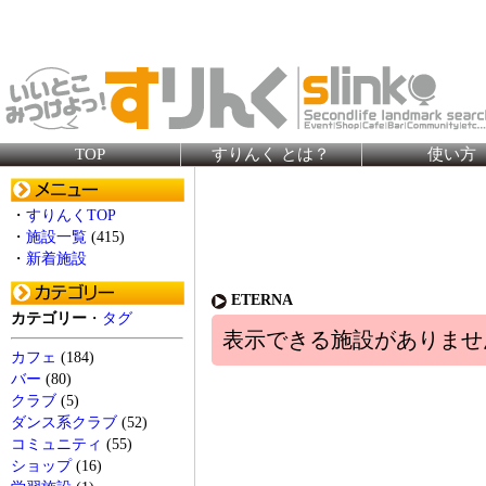
TOP
すりんく とは？
使い方
・
すりんくTOP
・
施設一覧
(415)
・
新着施設
ETERNA
カテゴリー
・
タグ
表示できる施設がありませ
カフェ
(184)
バー
(80)
クラブ
(5)
ダンス系クラブ
(52)
コミュニティ
(55)
ショップ
(16)