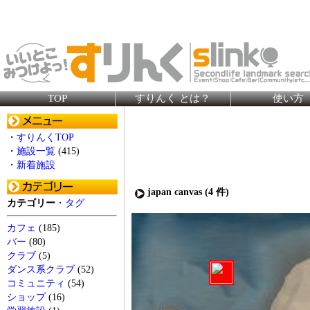
TOP
すりんく とは？
使い方
・
すりんくTOP
・
施設一覧
(415)
・
新着施設
japan canvas (
4
件)
カテゴリー
・
タグ
カフェ
(185)
バー
(80)
クラブ
(5)
ダンス系クラブ
(52)
コミュニティ
(54)
ショップ
(16)