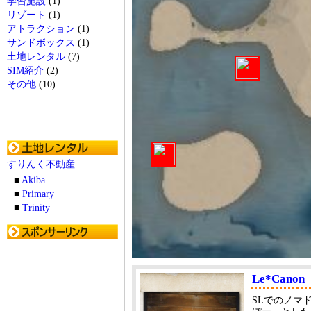
学習施設
(1)
リゾート
(1)
アトラクション
(1)
サンドボックス
(1)
土地レンタル
(7)
SIM紹介
(2)
その他
(10)
すりんく不動産
■
Akiba
■
Primary
■
Trinity
Le*Canon
SLでのノマ