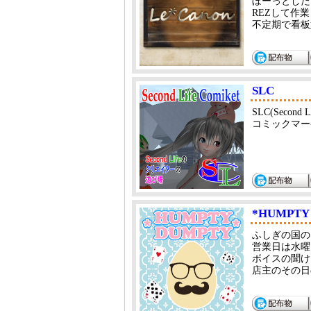
ぼーっとした
REZして作
不定期で看板
SLC
SLC(Second L
コミックマーケッ
*HUMPTY
ふしぎの国の
営業日は水曜
ボイスの聞け
店主のその日の