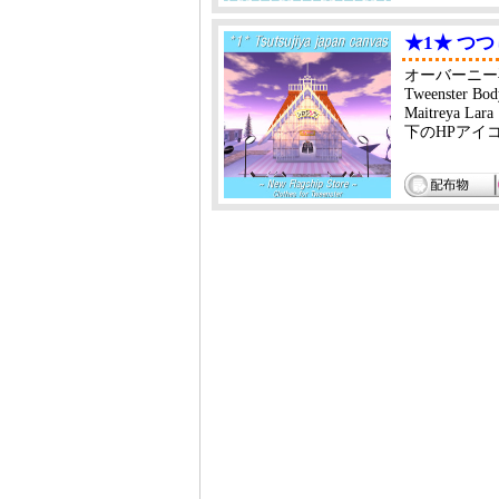
★1★ つ
オーバーニー
Tweenster
Maitreya 
下のHPアイ