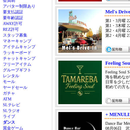
会員制
アバター制限あり
Mel's Drive
要支払認証
要年齢認証
第1・3月曜 22:00
AWAY許可
第1・3木曜 22:
REZ許可
第2・4月曜 22:0
スタッフ募集
第2・4月曜 23:
マネーキャンプ
アイテムキャンプ
ラッキーボード
チャットキャンプ
Feeling S
フリーアイテム
グループギフト
Feeling 
レンタル
海を眺めなが
モール
日常を少しだ
初めての方も
ヤードセール
ガチャ
ATM
SLテレビ
SLラジオ
+ MENULI
ライブ
ダンス
Dance Bar M
賞金ゲーム
08月06日