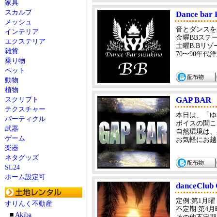
家具
スカルプ
Dance bar 
メッシュ
音とダンスを
インテリア
金曜BBステージ
エクステリア
土曜B.Bリゾート
雑貨
70〜90年代
乗り物
ペット
動物
植物
GAP BAR
スクリプト
テクスチャー
本日は、「ゆ
パーティクル
ボイスの聞こえ
武器
自然環境は、
ゲーム
お気軽にお越し下さ
楽器
ネタグッズ
SL24
ホーム設定可
danceClub 
定例:第1月曜 
すりんく不動産
不定期:第4月曜
■
Akiba