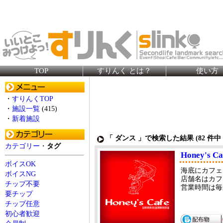
TOP
すりんく とは？
使い方
・
すりんくTOP
・
施設一覧
(415)
・
新着施設
「 ダンス 」で検索した結果 (
82
件中 
カテゴリー
・
タグ
Honey's Ca
ボイスOK
海底にカフェ
ボイスNG
店舗名はカフ
チップ不要
営業時間は毎
要チップ
チップ任意
初心者歓迎