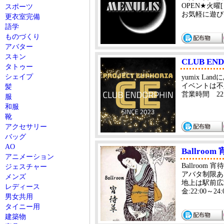
OPEN★火曜[ Ba
スポーツ
お気軽に遊び
更衣室完備
語学
ものづくり
アバター
スキン
CLUB EN
タトゥー
シェイプ
yumix L
イベントは不
髪
営業時間 22:
服
和服
靴
アクセサリー
バッグ
AO
Ballroom
アニメーション
Ballroo
ジェスチャー
アバタ制限あ
メンズ
地上は駅前広
レディース
金:22:00～2
男女共用
タイニー用
建築物