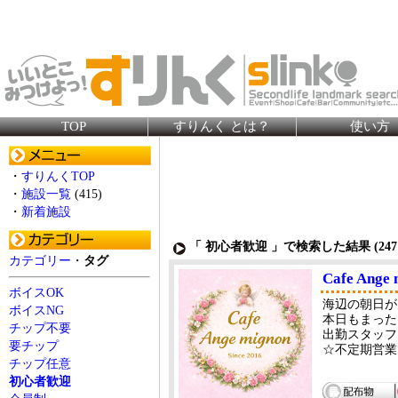
TOP
すりんく とは？
使い方
・
すりんくTOP
・
施設一覧
(415)
・
新着施設
「 初心者歓迎 」で検索した結果 (
247
カテゴリー
・
タグ
Cafe An
ボイスOK
海辺の朝日が
ボイスNG
本日もまった
チップ不要
出勤スタッフ
要チップ
☆不定期営業
チップ任意
初心者歓迎