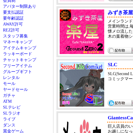
会員制
アバター制限あり
みずき茶屋
要支払認証
要年齢認証
メインランド
AWAY許可
営業時間は,毎
REZ許可
懐メロ流した
スタッフ募集
木の葉着物シ
マネーキャンプ
アイテムキャンプ
ラッキーボード
チャットキャンプ
SLC
フリーアイテム
グループギフト
SLC(Second L
レンタル
コミックマーケッ
モール
ヤードセール
ガチャ
ATM
SLテレビ
SLラジオ
Giantes
ライブ
ダンス
巨人店員のい
賞金ゲーム
お越しになっ