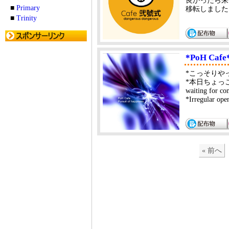
良かったら来
■
Primary
移転しました
■
Trinity
*PoH Cafe*
*こっそりやって
*本日ちょっ
waiting for c
*Irregular ope
« 前へ