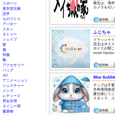
最近は、海外
スポーツ
カメラを引い
更衣室完備
語学
ものづくり
アバター
スキン
ふじちゃ
タトゥー
シェイプ
イラッシャイ
店主はボイス
髪
ボイスが聞こ
服
owner:fujiok
和服
靴
アクセサリー
バッグ
AO
Blue Rabbi
アニメーション
チップは不要
ジェスチャー
共有環境推奨
メンズ
夏仕様にリニ
レディース
スタッフ、ユ
男女共用
タイニー用
建築物