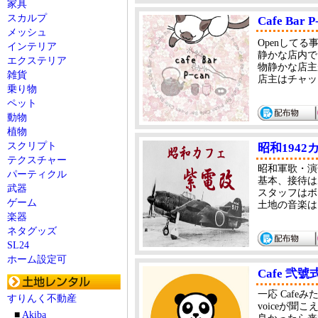
家具
スカルプ
Cafe Bar P
メッシュ
Openしてる
インテリア
静かな店内で
エクステリア
物静かな店主
雑貨
店主はチャット
乗り物
ペット
動物
植物
スクリプト
昭和194
テクスチャー
昭和軍歌・演
パーティクル
基本、接待は
武器
スタッフはボ
ゲーム
土地の音楽は
楽器
ネタグッズ
SL24
ホーム設定可
Cafe 弐號
一応 Cafe
すりんく不動産
voiceが聞
■
Akiba