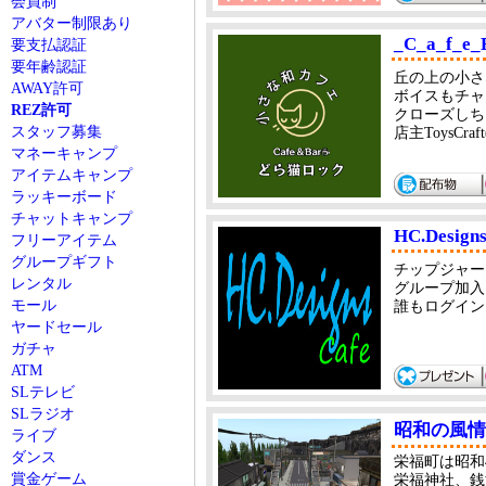
会員制
アバター制限あり
_C_a_f_e_
要支払認証
要年齢認証
丘の上の小さ
AWAY許可
ボイスもチャ
REZ許可
クローズしち
スタッフ募集
店主ToysCra
マネーキャンプ
アイテムキャンプ
ラッキーボード
チャットキャンプ
HC.Design
フリーアイテム
グループギフト
チップジャー
レンタル
グループ加入
モール
誰もログイン
ヤードセール
ガチャ
ATM
SLテレビ
SLラジオ
昭和の風情
ライブ
ダンス
栄福町は昭和
賞金ゲーム
栄福神社、銭