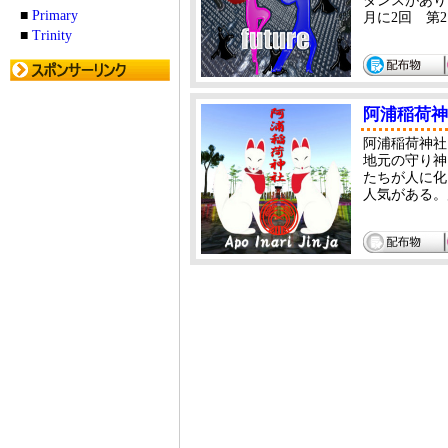
ダンスがあり
■
Primary
月に2回 第
■
Trinity
阿浦稲荷神
阿浦稲荷神社
地元の守り神
たちが人に化
人気がある。