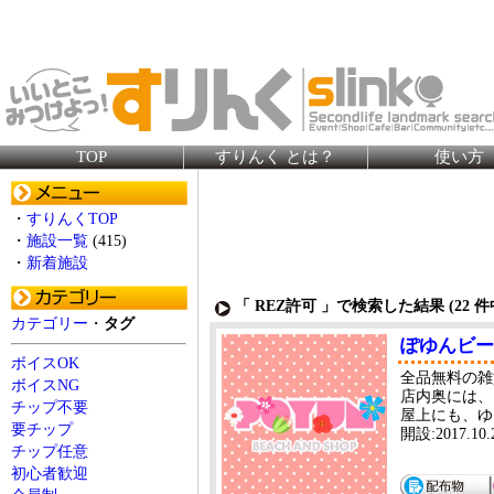
TOP
すりんく とは？
使い方
・
すりんくTOP
・
施設一覧
(415)
・
新着施設
「 REZ許可 」で検索した結果 (
22
件中
カテゴリー
・
タグ
ぽゆんビー
ボイスOK
全品無料の雑
ボイスNG
店内奥には、
チップ不要
屋上にも、ゆ
要チップ
開設:2017.1
チップ任意
初心者歓迎