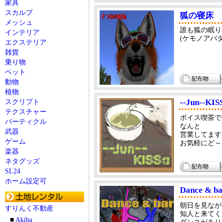
家具
スカルプ
狐の寝床
メッシュ
誰も狐の眠り
インテリア
(ケモノアバ
エクステリア
雑貨
乗り物
ペット
動物
植物
--Jun--KIS
スクリプト
テクスチャー
ボイス喫茶
パーティクル
なんと
武器
営業してます
ゲーム
お気軽にど～ぞ～
楽器
ネタグッズ
SL24
ホーム設定可
Dance & ba
朝日を見なが
すりんく不動産
知人と来てく
■
Akiba