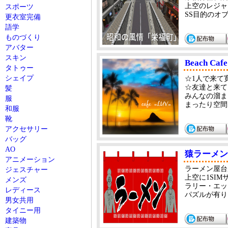
上空のレジャ
スポーツ
SS目的のオブ
更衣室完備
語学
ものづくり
アバター
スキン
Beach Caf
タトゥー
シェイプ
☆1人で来て
☆友達と来て
髪
みんなの溜ま
服
まったり空間
和服
靴
アクセサリー
バッグ
AO
猿ラーメ
アニメーション
ラーメン屋台
ジェスチャー
上空に1SI
メンズ
ラリー・エッ
レディース
パズルが有り
男女共用
タイニー用
建築物