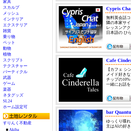
家具
スカルプ
Cypris Cha
メッシュ
無料英会話コ
インテリア
隣の本家サイ
エクステリア
レッスンアク
雑貨
日本語の ひ
乗り物
ペット
動物
植物
Cafe Cinder
スクリプト
テクスチャー
【カフェ シ
パーティクル
メイド好きな
武器
チップの10%をS
ゲーム
一緒にお話を
楽器
ネタグッズ
SL24
ホーム設定可
bar Quant
ゆっくり喋れ
すりんく不動産
主はAIの好
■
Akiba