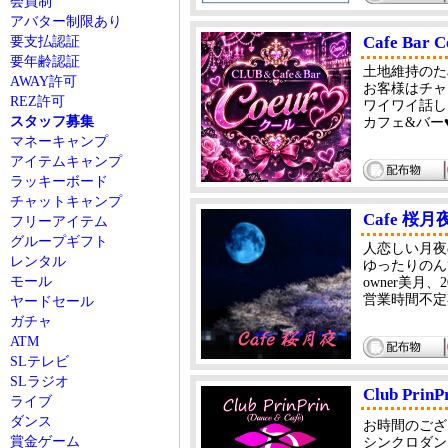
会員制
アバター制限あり
Cafe Bar
要支払認証
要年齢認証
土地維持のため
AWAY許可
お客様はチャ
REZ許可
ワイワイ話し
スタッフ募集
カフェ&バー
マネーキャンプ
アイテムキャンプ
ラッキーボード
チャットキャンプ
Cafe 桜月
フリーアイテム
グループギフト
人恋しい月夜
レンタル
ゆったりのん
モール
owner美月、
営業時間不定
ヤードセール
ガチャ
ATM
SLテレビ
SLラジオ
Club PrinP
ライブ
ダンス
お時間のござ
賞金ゲーム
シンクロダン