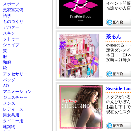
イベント開催は
スポーツ
※誰かが入店
更衣室完備
語学
ものづくり
アバター
スキン
茶るん
タトゥー
シェイプ
ownerσ(る
定例ダンスイベ
髪
本日 DJ 
服
20時～21時
和服
靴
アクセサリー
バッグ
AO
Seaside 
アニメーション
スタフがいる
ジェスチャー
のんびりぼん
メンズ
お話し下手で
レディース
現在女性スタ
男女共用
タイニー用
建築物