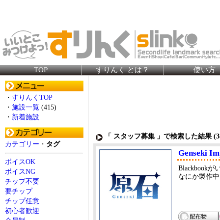
TOP
すりんく とは？
使い方
・
すりんくTOP
・
施設一覧
(415)
・
新着施設
「 スタッフ募集 」で検索した結果 (
3
カテゴリー
・
タグ
Genseki Im
ボイスOK
Blackbook
ボイスNG
なにか製作中
チップ不要
要チップ
チップ任意
初心者歓迎