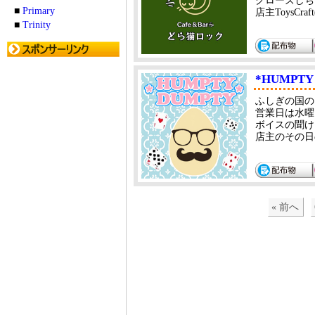
クローズしち
■
Primary
店主ToysCra
■
Trinity
*HUMPTY
ふしぎの国の
営業日は水曜
ボイスの聞け
店主のその日の
« 前へ