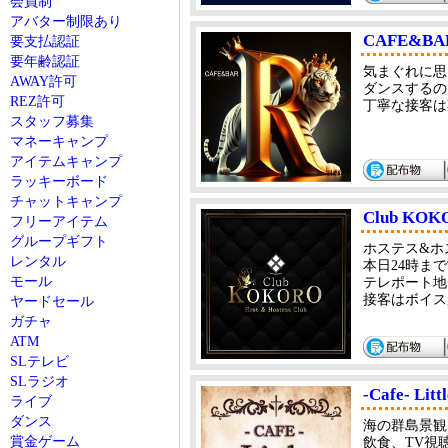
会員制
アバター制限あり
CAFE&BA
要支払認証
要年齢認証
気まぐれに思
AWAY許可
ダンスするの
REZ許可
丁寧な接客は
スタッフ募集
マネーキャンプ
アイテムキャンプ
ラッキーボード
チャットキャンプ
Club KOK
フリーアイテム
グループギフト
ホステス&ホ
レンタル
本日24時ま
モール
テレポート地
接客はボイス
ヤードセール
ガチャ
ATM
SLテレビ
SLラジオ
-Cafe- Lit
ライブ
ダンス
海の群島景観
賞金ゲーム
飲食、TV視