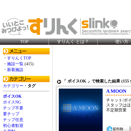
TOP
すりんく とは？
使い方
・
すりんくTOP
・
施設一覧
(415)
・
新着施設
「 ボイスOK 」で検索した結果 (
155
カテゴリー
・
タグ
A MOON
ボイスOK
チャット/ボ
ボイスNG
スタッフはほ
チップ不要
不定期営業
要チップ
チップ任意
初心者歓迎