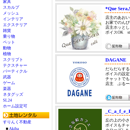
家具
スカルプ
*Que Sera,
メッシュ
店主のあおい
インテリア
お家でのんび
エクステリア
店主ホッとし
雑貨
ボイスOK 
乗り物
ペット
動物
植物
DAGANE
スクリプト
テクスチャー
だらだらする
パーティクル
ボイスの設定
武器
チャットでも
ゲーム
店主 ぶるー
楽器
ネタグッズ
SL24
ホーム設定可
_C_a_f_e_
丘の上の小さ
すりんく不動産
ボイスもチャ
■
Akiba