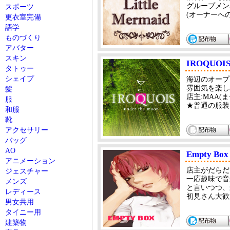
グループメン
スポーツ
(オーナーへ
更衣室完備
語学
ものづくり
アバター
スキン
IROQUOI
タトゥー
シェイプ
海辺のオープ
雰囲気を楽し
髪
店主:MAA(ま
服
★普通の服装
和服
靴
アクセサリー
バッグ
AO
Empty Box
アニメーション
店主がだらだ
ジェスチャー
一応趣味で音
メンズ
と言いつつ、
レディース
初見さん大歓迎♪
男女共用
タイニー用
建築物