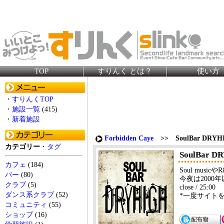
TOP
すりんく とは？
使い方
・
すりんくTOP
・
施設一覧
(415)
・
新着施設
Forbidden Caye
>> SoulBar DRYH
カテゴリー
・
タグ
SoulBar D
カフェ
(184)
Soul musi
バー
(80)
今夜は2000
クラブ
(5)
close / 25:00
ダンス系クラブ
(52)
*一度サイト
コミュニティ
(55)
ショップ
(16)