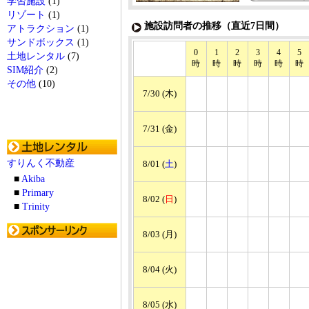
学習施設
(1)
リゾート
(1)
施設訪問者の推移（直近7日間）
アトラクション
(1)
サンドボックス
(1)
0
1
2
3
4
5
土地レンタル
(7)
時
時
時
時
時
時
SIM紹介
(2)
その他
(10)
7/30 (木)
7/31 (金)
すりんく不動産
8/01 (
土
)
■
Akiba
■
Primary
8/02 (
日
)
■
Trinity
8/03 (月)
8/04 (火)
8/05 (水)