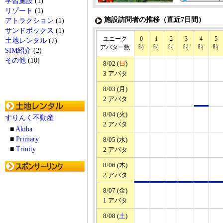
学習施設
(1)
リゾート
(1)
施設訪問者の推移（直近7日間）
アトラクション
(1)
サンドボックス
(1)
ユニーク
0
1
2
3
4
5
土地レンタル
(7)
時
時
時
時
時
時
アバター数
SIM紹介
(2)
その他
(10)
8/02 (
日
)
3 アバタ
8/03 (月)
2 アバタ
8/04 (火)
すりんく不動産
2 アバタ
■
Akiba
■
Primary
8/05 (水)
■
Trinity
2 アバタ
8/06 (木)
2 アバタ
8/07 (金)
1 アバタ
8/08 (
土
)