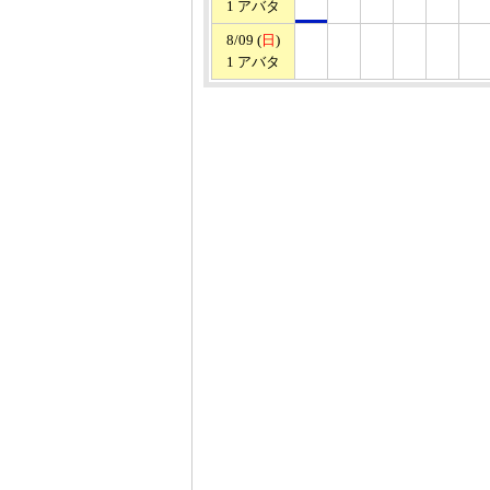
1 アバタ
8/09 (
日
)
1 アバタ