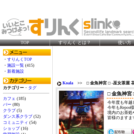
TOP
すりんく とは？
使い方
・
すりんくTOP
・
施設一覧
(415)
・
新着施設
Koala
>> □ 金魚神宮 □ -巫女茶屋 
カテゴリー
・
タグ
□ 金魚神宮
カフェ
(185)
今年度も年越
バー
(80)
今年もRep
クラブ
(5)
境内のお茶処
ダンス系クラブ
(52)
皆様のますま
コミュニティ
(54)
ショップ
(16)