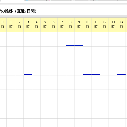
の推移（直近7日間）
0
1
2
3
4
5
6
7
8
9
10
11
12
13
14
時
時
時
時
時
時
時
時
時
時
時
時
時
時
時