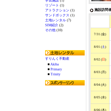
学習施設
(1)
リゾート
(1)
施設訪問者
アトラクション
(1)
サンドボックス
(1)
土地レンタル
(7)
SIM紹介
(2)
その他
(10)
7/31 (金)
8/01 (
土
)
すりんく不動産
8/02 (
日
)
■
Akiba
■
Primary
8/03 (月)
■
Trinity
8/04 (火)
8/05 (水)
8/06 (木)