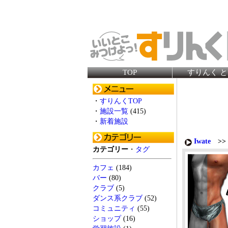
TOP
すりんく 
・
すりんくTOP
・
施設一覧
(415)
・
新着施設
Iwate
>> 
カテゴリー
・
タグ
カフェ
(184)
バー
(80)
クラブ
(5)
ダンス系クラブ
(52)
コミュニティ
(55)
ショップ
(16)