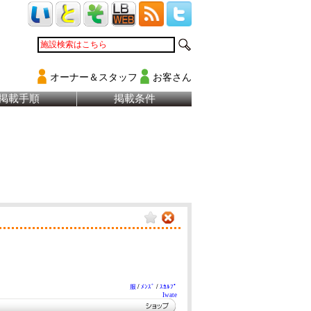
オーナー＆スタッフ
お客さん
掲載手順
掲載条件
服
/
ﾒﾝｽﾞ
/
ｽｶﾙﾌﾟ
Iwate