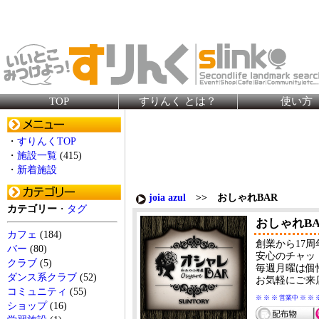
TOP
すりんく とは？
使い方
・
すりんくTOP
・
施設一覧
(415)
・
新着施設
joia azul
>> おしゃれBAR
カテゴリー
・
タグ
おしゃれBA
カフェ
(184)
創業から17周
バー
(80)
安心のチャッ
クラブ
(5)
毎週月曜は個
ダンス系クラブ
(52)
お気軽にご来店
コミュニティ
(55)
※ ※ ※ 営業中 ※ ※ 
ショップ
(16)