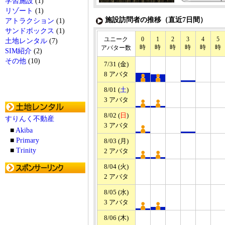
学習施設
(1)
リゾート
(1)
施設訪問者の推移（直近7日間）
アトラクション
(1)
サンドボックス
(1)
ユニーク
0
1
2
3
4
5
土地レンタル
(7)
時
時
時
時
時
時
アバター数
SIM紹介
(2)
その他
(10)
7/31 (金)
8 アバタ
8/01 (
土
)
3 アバタ
8/02 (
日
)
すりんく不動産
3 アバタ
■
Akiba
■
Primary
8/03 (月)
■
Trinity
2 アバタ
8/04 (火)
2 アバタ
8/05 (水)
3 アバタ
8/06 (木)