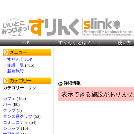
TOP
すりんく とは？
使い方
・
すりんくTOP
・
施設一覧
(415)
・
新着施設
詳細情報
カテゴリー
・
タグ
表示できる施設がありませ
カフェ
(185)
バー
(80)
クラブ
(5)
ダンス系クラブ
(52)
コミュニティ
(54)
ショップ
(16)