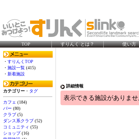
TOP
すりんく とは？
使い方
・
すりんくTOP
・
施設一覧
(415)
・
新着施設
詳細情報
カテゴリー
・
タグ
表示できる施設がありませ
カフェ
(184)
バー
(80)
クラブ
(5)
ダンス系クラブ
(52)
コミュニティ
(55)
ショップ
(16)