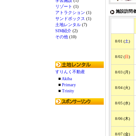
学習施設
(1)
リゾート
(1)
施設訪問者
アトラクション
(1)
サンドボックス
(1)
土地レンタル
(7)
SIM紹介
(2)
その他
(10)
8/01 (
土
)
8/02 (
日
)
すりんく不動産
8/03 (月)
■
Akiba
■
Primary
8/04 (火)
■
Trinity
8/05 (水)
8/06 (木)
8/07 (金)