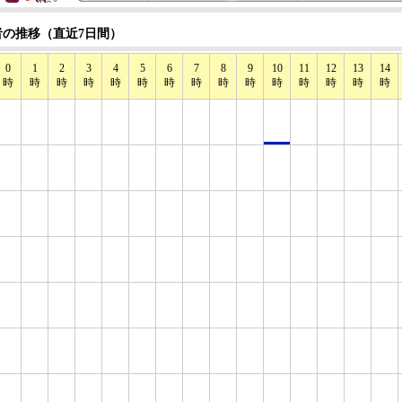
の推移（直近7日間）
0
1
2
3
4
5
6
7
8
9
10
11
12
13
14
時
時
時
時
時
時
時
時
時
時
時
時
時
時
時