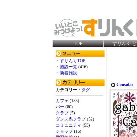
TOP
すりんく 
・
すりんくTOP
・
施設一覧
(416)
・
新着施設
Consular
>
カテゴリー
・
タグ
カフェ
(185)
バー
(80)
クラブ
(5)
ダンス系クラブ
(52)
コミュニティ
(55)
ショップ
(16)