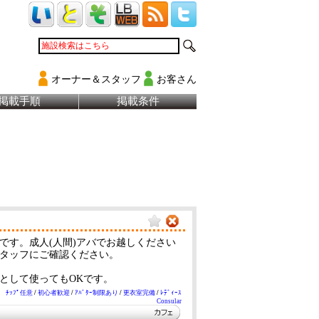
オーナー＆スタッフ
お客さん
掲載手順
掲載条件
です。成人(人間)アバでお越しください
タッフにご確認ください。
として使ってもOKです。
ﾁｯﾌﾟ任意
/
初心者歓迎
/
ｱﾊﾞﾀｰ制限あり
/
更衣室完備
/
ﾚﾃﾞｨｰｽ
Consular