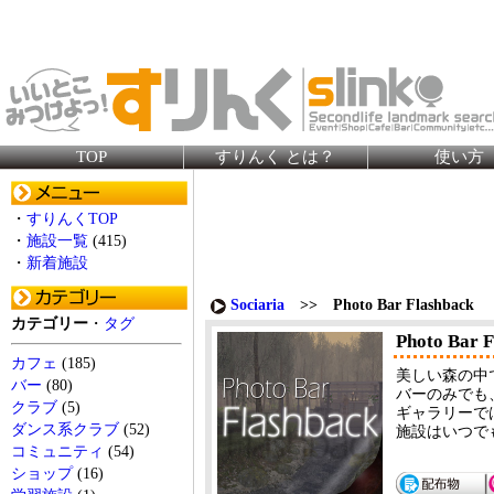
TOP
すりんく とは？
使い方
・
すりんくTOP
・
施設一覧
(415)
・
新着施設
Sociaria
>> Photo Bar Flashback
カテゴリー
・
タグ
Photo Bar 
カフェ
(185)
美しい森の中
バー
(80)
バーのみでも
クラブ
(5)
ギャラリーで
ダンス系クラブ
(52)
施設はいつで
コミュニティ
(54)
ショップ
(16)