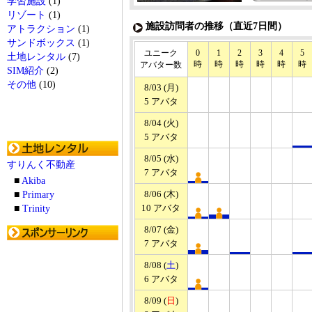
学習施設
(1)
リゾート
(1)
施設訪問者の推移（直近7日間）
アトラクション
(1)
サンドボックス
(1)
ユニーク
0
1
2
3
4
5
土地レンタル
(7)
時
時
時
時
時
時
アバター数
SIM紹介
(2)
その他
(10)
8/03 (月)
5 アバタ
8/04 (火)
5 アバタ
8/05 (水)
すりんく不動産
7 アバタ
■
Akiba
8/06 (木)
■
Primary
10 アバタ
■
Trinity
8/07 (金)
7 アバタ
8/08 (
土
)
6 アバタ
8/09 (
日
)