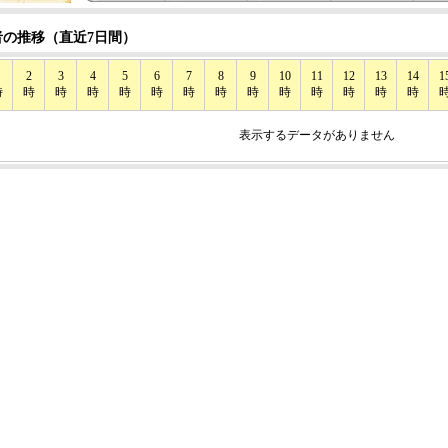
の推移（直近7日間）
2
3
4
5
6
7
8
9
10
11
12
13
14
1
時
時
時
時
時
時
時
時
時
時
時
時
時
時
表示するデータがありません