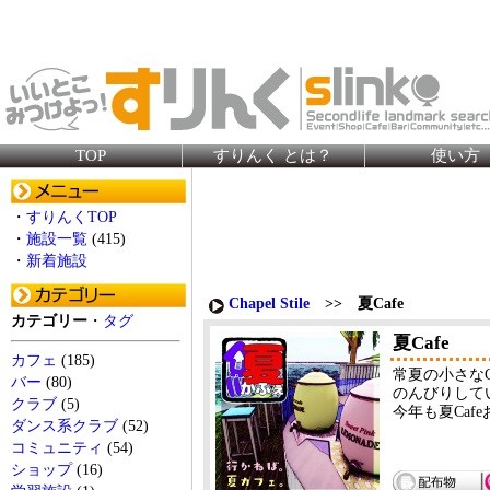
TOP
すりんく とは？
使い方
・
すりんくTOP
・
施設一覧
(415)
・
新着施設
Chapel Stile
>> 夏Cafe
カテゴリー
・
タグ
夏Cafe
カフェ
(185)
常夏の小さなC
バー
(80)
のんびりして
クラブ
(5)
今年も夏Caf
ダンス系クラブ
(52)
コミュニティ
(54)
ショップ
(16)