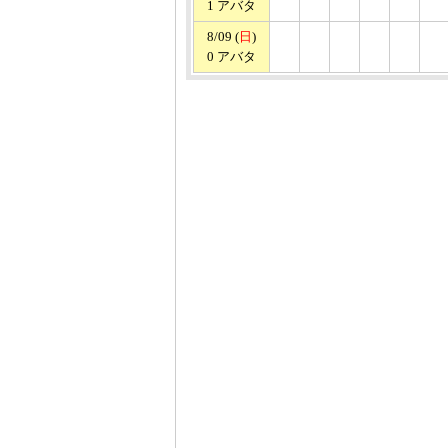
1 アバタ
8/09 (
日
)
0 アバタ