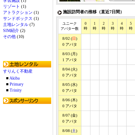
学習施設
(1)
リゾート
(1)
施設訪問者の推移（直近7日間）
アトラクション
(1)
サンドボックス
(1)
ユニーク
0
1
2
3
4
5
土地レンタル
(7)
時
時
時
時
時
時
アバター数
SIM紹介
(2)
その他
(10)
8/02 (
日
)
0 アバタ
8/03 (月)
1 アバタ
8/04 (火)
すりんく不動産
0 アバタ
■
Akiba
■
Primary
8/05 (水)
■
Trinity
0 アバタ
8/06 (木)
0 アバタ
8/07 (金)
0 アバタ
8/08 (
土
)