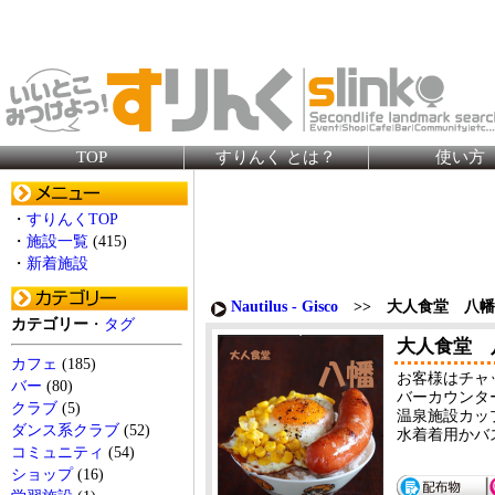
TOP
すりんく とは？
使い方
・
すりんくTOP
・
施設一覧
(415)
・
新着施設
Nautilus - Gisco
>> 大人食堂 八幡
カテゴリー
・
タグ
大人食堂 
カフェ
(185)
お客様はチャ
バー
(80)
バーカウンタ
クラブ
(5)
温泉施設カッ
ダンス系クラブ
(52)
水着着用かバ
コミュニティ
(54)
ショップ
(16)