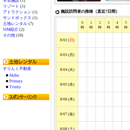
学習施設
(1)
リゾート
(1)
施設訪問者の推移（直近7日間）
アトラクション
(1)
サンドボックス
(1)
0
1
2
3
4
5
土地レンタル
(7)
時
時
時
時
時
時
SIM紹介
(2)
その他
(10)
8/02 (
日
)
8/03 (月)
すりんく不動産
8/04 (火)
■
Akiba
■
Primary
8/05 (水)
■
Trinity
8/06 (木)
8/07 (金)
8/08 (
土
)