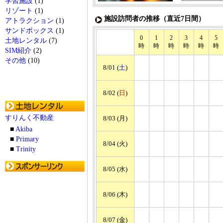
学習施設
(1)
リゾート
(1)
施設訪問者の推移（直近7日間）
アトラクション
(1)
サンドボックス
(1)
0
1
2
3
4
5
土地レンタル
(7)
時
時
時
時
時
時
SIM紹介
(2)
その他
(10)
8/01 (
土
)
8/02 (
日
)
すりんく不動産
8/03 (月)
■
Akiba
■
Primary
8/04 (火)
■
Trinity
8/05 (水)
8/06 (木)
8/07 (金)