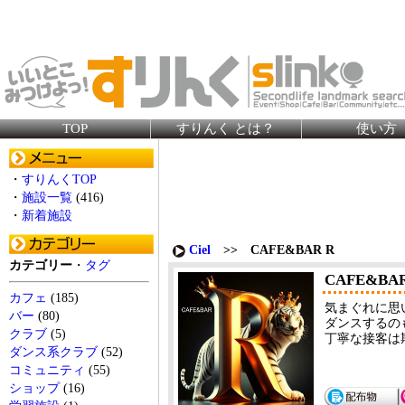
TOP
すりんく とは？
使い方
・
すりんくTOP
・
施設一覧
(416)
・
新着施設
Ciel
>> CAFE&BAR R
カテゴリー
・
タグ
CAFE&BAR
カフェ
(185)
気まぐれに思
バー
(80)
ダンスするの
クラブ
(5)
丁寧な接客は
ダンス系クラブ
(52)
コミュニティ
(55)
ショップ
(16)