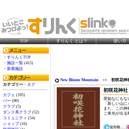
TOP
すりんく とは？
使い方
・
すりんくTOP
・
施設一覧
(415)
・
新着施設
New Bloom Mountain
>> 初咲花神
カテゴリー
・
タグ
初咲花神社
カフェ
(185)
突如なにもない平
バー
(80)
「新しい山に
クラブ
(5)
また、この神
ダンス系クラブ
(52)
ご来光が出る
コミュニティ
(54)
ショップ
(16)