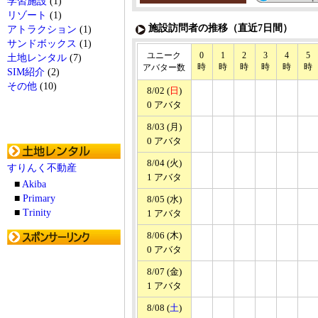
学習施設
(1)
リゾート
(1)
施設訪問者の推移（直近7日間）
アトラクション
(1)
サンドボックス
(1)
ユニーク
0
1
2
3
4
5
土地レンタル
(7)
時
時
時
時
時
時
アバター数
SIM紹介
(2)
その他
(10)
8/02 (
日
)
0 アバタ
8/03 (月)
0 アバタ
8/04 (火)
すりんく不動産
1 アバタ
■
Akiba
■
Primary
8/05 (水)
■
Trinity
1 アバタ
8/06 (木)
0 アバタ
8/07 (金)
1 アバタ
8/08 (
土
)