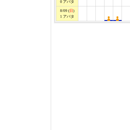
0 アバタ
8/09 (
日
)
1 アバタ