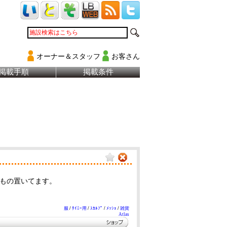
オーナー＆スタッフ
お客さん
掲載手順
掲載条件
もの置いてます。
服
/
ﾀｲﾆｰ用
/
ｽｶﾙﾌﾟ
/
ﾒｯｼｭ
/
雑貨
Atlas