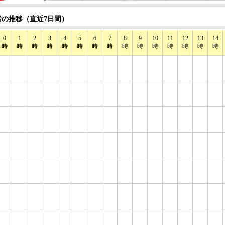
の推移（直近7日間）
0
1
2
3
4
5
6
7
8
9
10
11
12
13
14
時
時
時
時
時
時
時
時
時
時
時
時
時
時
時