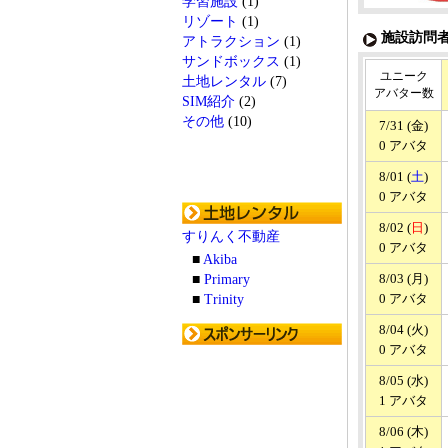
学習施設
(1)
リゾート
(1)
施設訪問者
アトラクション
(1)
サンドボックス
(1)
ユニーク
土地レンタル
(7)
アバター数
SIM紹介
(2)
その他
(10)
7/31 (金)
0 アバタ
8/01 (
土
)
0 アバタ
8/02 (
日
)
すりんく不動産
0 アバタ
■
Akiba
8/03 (月)
■
Primary
0 アバタ
■
Trinity
8/04 (火)
0 アバタ
8/05 (水)
1 アバタ
8/06 (木)