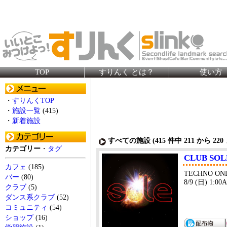
TOP
すりんく とは？
使い方
・
すりんくTOP
・
施設一覧
(415)
・
新着施設
すべての施設 (
415
件中 211 から
220
カテゴリー
・
タグ
CLUB SOL
カフェ
(185)
TECHNO ON
バー
(80)
8/9 (日) 1:00
クラブ
(5)
ダンス系クラブ
(52)
コミュニティ
(54)
ショップ
(16)