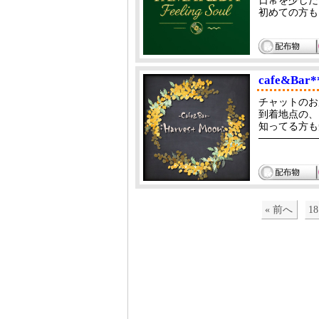
日常を少しだ
初めての方も
cafe&Bar*
チャットのお店で
到着地点の、
知ってる方も
────────
« 前へ
18