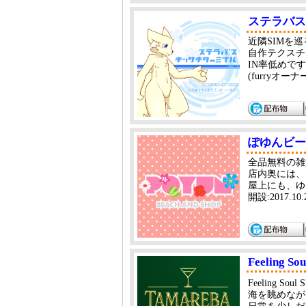
ステラバス
近隣SIMを
自作テクスチ
IN率低めで
(furryオー
ぽゆんビー
全品無料の雑
店内奥には、
屋上にも、ゆ
開設:2017.1
Feeling S
Feeling 
海を眺めなが