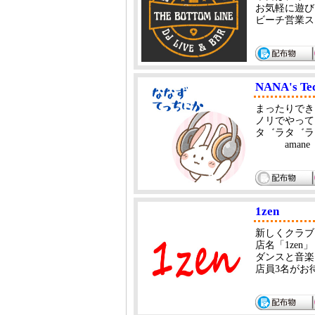
お気軽に遊びに
ビーチ営業ス
NANA's Te
まったりでき
ノリでやって
タ゛ラタ゛ラ
am
1zen
新しくクラブ
店名「1zen」
ダンスと音楽
店員3名がお