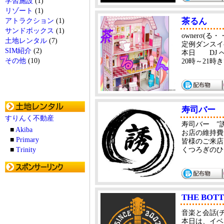
学習施設
(1)
リゾート
(1)
茶るん
アトラクション
(1)
サンドボックス
(1)
ownerσ(る
土地レンタル
(7)
定例ダンスイベ
SIM紹介
(2)
本日 DJ 
その他
(10)
20時～21時
寿司バー 
すりんく不動産
寿司バー ”誘
■
Akiba
お店の維持費
■
Primary
皆様のご来店
■
Trinity
くつろぎのひ
THE BOTT
音楽と会話(
本日は、イベ