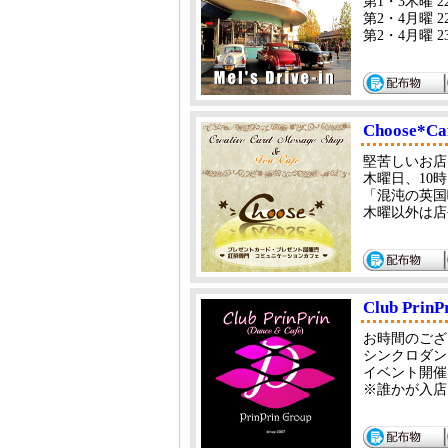
第1・3木曜 22:
第2・4月曜 22:0
第2・4月曜 23:
Choose*Ca
堅苦しいお店
木曜日、10
「混沌の英国
木曜以外は店
Club PrinP
お時間のござ
シンクロダン
イベント開催は
※誰かが入店