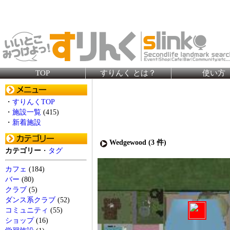
TOP
すりんく とは？
使い方
・
すりんくTOP
・
施設一覧
(415)
・
新着施設
Wedgewood (
3
件)
カテゴリー
・
タグ
カフェ
(184)
バー
(80)
クラブ
(5)
ダンス系クラブ
(52)
コミュニティ
(55)
ショップ
(16)