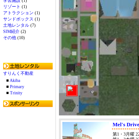
学習施設
(1)
リゾート
(1)
アトラクション
(1)
サンドボックス
(1)
土地レンタル
(7)
SIM紹介
(2)
その他
(10)
すりんく不動産
■
Akiba
■
Primary
■
Trinity
Mel's Drive
第1・3月曜 22:00