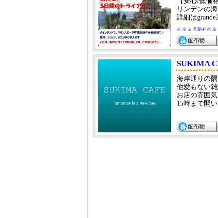
【安心/低価
リンデンの海
詳細はgrand
※ ※ ※ 営業中 ※ ※
SUKIMA 
海岸通りの隅
他愛もない雑
お店の雰囲気
15時まで開