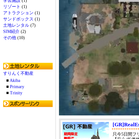
学習施設
(1)
リゾート
(1)
アトラクション
(1)
サンドボックス
(1)
土地レンタル
(7)
SIM紹介
(2)
その他
(10)
すりんく不動産
■
Akiba
■
Primary
■
Trinity
[GR]RealEs
只今5日間フ