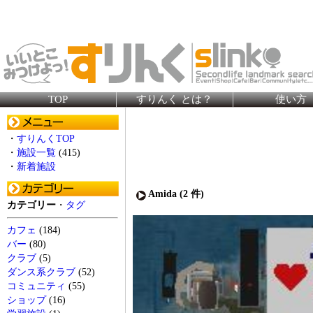
TOP
すりんく とは？
使い方
・
すりんくTOP
・
施設一覧
(415)
・
新着施設
Amida (
2
件)
カテゴリー
・
タグ
カフェ
(184)
バー
(80)
クラブ
(5)
ダンス系クラブ
(52)
コミュニティ
(55)
ショップ
(16)