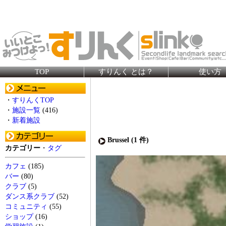
TOP
すりんく とは？
使い方
・
すりんくTOP
・
施設一覧
(416)
・
新着施設
Brussel (
1
件)
カテゴリー
・
タグ
カフェ
(185)
バー
(80)
クラブ
(5)
ダンス系クラブ
(52)
コミュニティ
(55)
ショップ
(16)