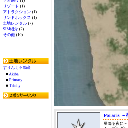
学習施設
(1)
リゾート
(1)
アトラクション
(1)
サンドボックス
(1)
土地レンタル
(7)
SIM紹介
(2)
その他
(10)
すりんく不動産
■
Akiba
■
Primary
■
Trinity
Porari
星降る夜に～Su