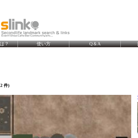
とは？
使い方
Q＆A
(
2
件)