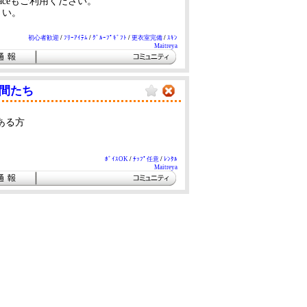
aceもご利用ください。
さい。
初心者歓迎
/
ﾌﾘｰｱｲﾃﾑ
/
ｸﾞﾙｰﾌﾟｷﾞﾌﾄ
/
更衣室完備
/
ｽｷﾝ
Maitreya
と仲間たち
ある方
ﾎﾞｲｽOK
/
ﾁｯﾌﾟ任意
/
ﾚﾝﾀﾙ
Maitreya