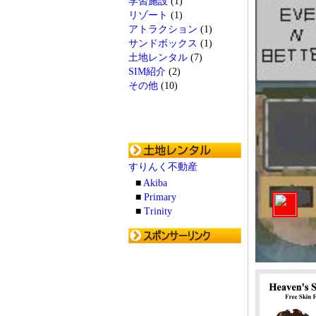
学習施設
(1)
リゾート
(1)
アトラクション
(1)
サンドボックス
(1)
土地レンタル
(7)
SIM紹介
(2)
その他
(10)
すりんく不動産
■
Akiba
■
Primary
■
Trinity