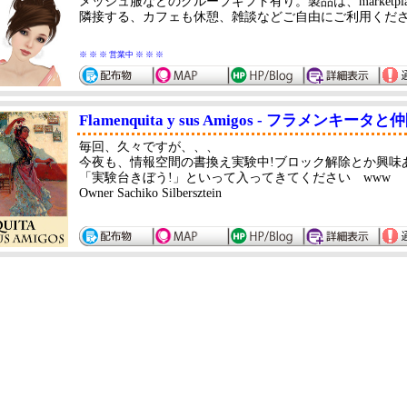
メッシュ服などのグループギフト有り。製品は、marketpl
隣接する、カフェも休憩、雑談などご自由にご利用くだ
※ ※ ※ 営業中 ※ ※ ※
Flamenquita y sus Amigos - フラメンキータ
毎回、久々ですが、、、
今夜も、情報空間の書換え実験中!ブロック解除とか興味
「実験台きぼう!」といって入ってきてください www
Owner Sachiko Silbersztein