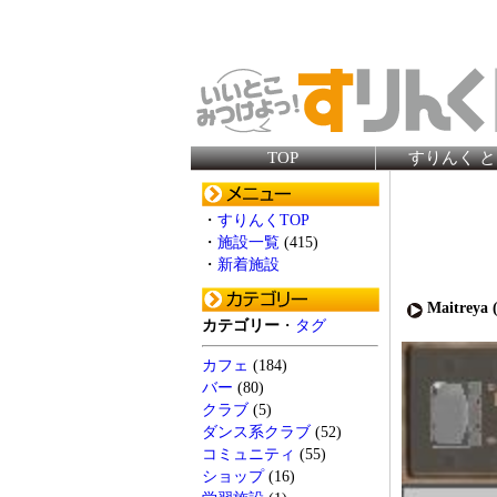
TOP
すりんく 
・
すりんくTOP
・
施設一覧
(415)
・
新着施設
Maitreya 
カテゴリー
・
タグ
カフェ
(184)
バー
(80)
クラブ
(5)
ダンス系クラブ
(52)
コミュニティ
(55)
ショップ
(16)