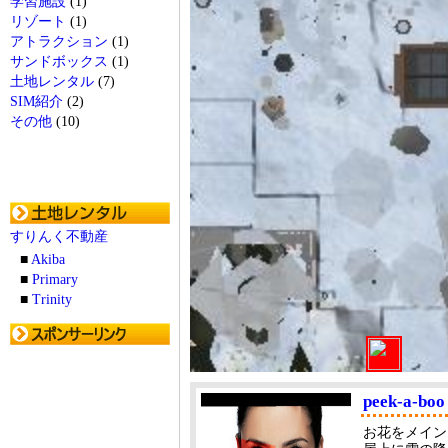
学習施設
(1)
リゾート
(1)
アトラクション
(1)
サンドボックス
(1)
土地レンタル
(7)
SIM紹介
(2)
その他
(10)
すりんく不動産
■
Akiba
■
Primary
■
Trinity
peek-a-boo
お花をメインに