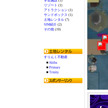
学習施設
(1)
リゾート
(1)
アトラクション
(1)
サンドボックス
(1)
土地レンタル
(7)
SIM紹介
(2)
その他
(10)
すりんく不動産
■
Akiba
■
Primary
■
Trinity