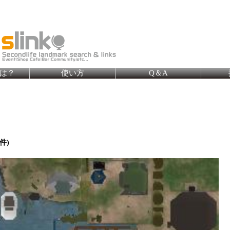
とは？
使い方
Q＆A
件)