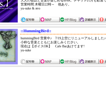
大人の会話と音楽が楽しめるBAR。チャットの方も歓迎で
営業時間:木曜日22時～ 他あり。
yu-suke & яʏᴏ
::HummingBird::
hummingBird 営業中♪ 7/19上空にリニューアルしました♪
小粋な音楽とともにお楽しみください。
現在は【ボイスOK】 Cafe Barあけてます!
yu-suke