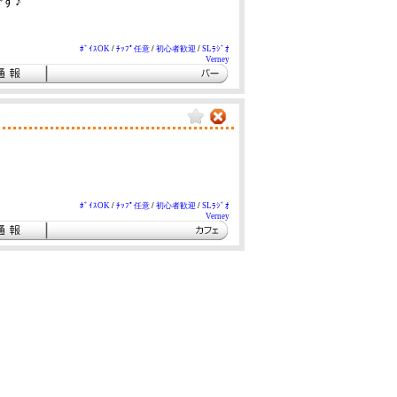
す♪
ﾎﾞｲｽOK
/
ﾁｯﾌﾟ任意
/
初心者歓迎
/
SLﾗｼﾞｵ
Verney
ﾎﾞｲｽOK
/
ﾁｯﾌﾟ任意
/
初心者歓迎
/
SLﾗｼﾞｵ
Verney