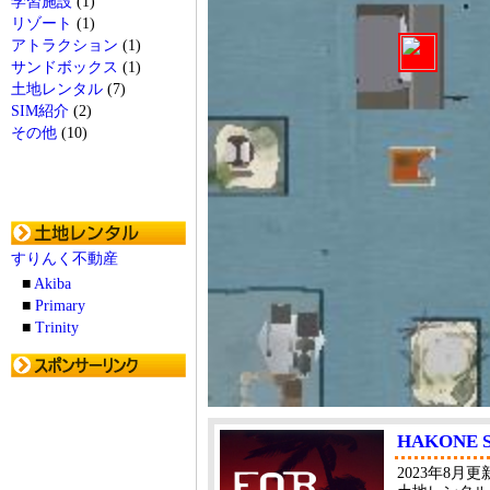
学習施設
(1)
リゾート
(1)
アトラクション
(1)
サンドボックス
(1)
土地レンタル
(7)
SIM紹介
(2)
その他
(10)
すりんく不動産
■
Akiba
■
Primary
■
Trinity
HAKONE
2023年8月更