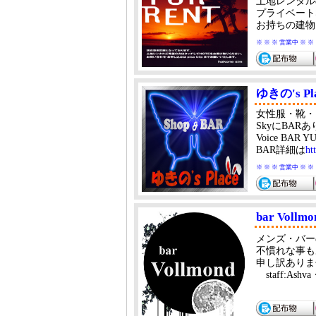
土地レンタル
プライベート
お持ちの建物
※ ※ ※ 営業中 ※ ※
ゆきの's Pl
女性服・靴
SkyにBAR
Voice BA
BAR詳細は
ht
※ ※ ※ 営業中 ※ ※
bar Voll
メンズ・バーのB
不慣れな事も
申し訳ありま
staff:Ash