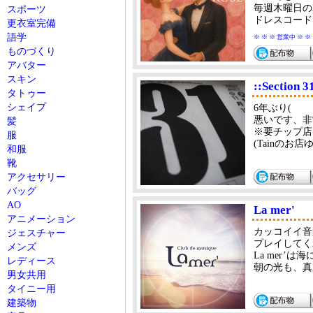
毎週木曜日の2
スポーツ
ドレスコードは
更衣室完備
語学
※ ※ ※ 営業中 ※ ※
ものづくり
アバター
スキン
::Section 3
タトゥー
シェイプ
6年ぶり(
悪いです、非
髪
※要チップ店
服
(Tainの
和服
靴
アクセサリー
バッグ
AO
La mer'
アニメーション
カッコイイ音
ジェスチャー
プレイしてく
メンズ
La mer
レディース
朝の光も、真
男女共用
タイニー用
建築物