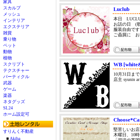
家具
スカルプ
Luclub
メッシュ
本日 LUCLU
インテリア
お話の日 (歌
エクステリア
服装自由です 
雑貨
ご贔屓に お待
乗り物
ペット
動物
植物
WB [white
スクリプト
テクスチャー
10月31日
パーティクル
店主 syunin ar
武器
ゲーム
楽器
ネタグッズ
SL24
ホーム設定可
Choose*Ca
堅苦しいお店
すりんく不動産
木曜日、10
■
Akiba