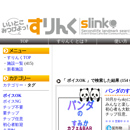
TOP
すりんく とは？
使い方
・
すりんくTOP
・
施設一覧
(415)
・
新着施設
「 ボイスOK 」で検索した結果 (
154
カテゴリー
・
タグ
パンダのす
ボイスOK
10月からsk
ボイスNG
みんなと楽し
チップ不要
初心者も大歓
要チップ
チップ任意。
チップ任意
※ ※ ※ 営業中 ※ ※
初心者歓迎