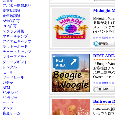
会員制
アバター制限あり
Midnight M
要支払認証
要年齢認証
Midnight
AWAY許可
要望があれば
REZ許可
ステージは2
スタッフ募集
(イベントを
マネーキャンプ
※ ※ ※ 営業中 ※ ※
アイテムキャンプ
ラッキーボード
チャットキャンプ
REST AREA
フリーアイテム
グループギフト
「Boogie
レンタル
お客様はチャ
モール
現在出勤中:
Owner つ
ヤードセール
ガチャ
※ ※ ※ 営業中 ※ ※
ATM
SLテレビ
SLラジオ
Ballroom R
ライブ
ダンス
Ballroo
賞金ゲーム
いつでもロマ