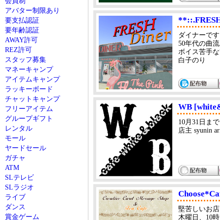
会員制
アバター制限あり
**::.FRESH
要支払認証
要年齢認証
ダイナーです
AWAY許可
50年代の曲
REZ許可
ボイス苦手な
スタッフ募集
白子のり
マネーキャンプ
アイテムキャンプ
ラッキーボード
チャットキャンプ
WB [white
フリーアイテム
グループギフト
10月31日
レンタル
店主 syunin ar
モール
ヤードセール
ガチャ
ATM
SLテレビ
SLラジオ
Choose*Ca
ライブ
ダンス
堅苦しいお店
賞金ゲーム
木曜日、10