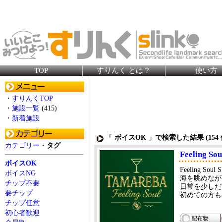
TOP
すりんく とは？
使い方
・
すりんくTOP
・
施設一覧
(415)
・
新着施設
「 ボイスOK 」で検索した結果 (
154
カテゴリー
・
タグ
Feeling S
ボイスOK
Feeling 
ボイスNG
海を眺めなが
チップ不要
日常を少しだ
要チップ
初めての方も
チップ任意
初心者歓迎