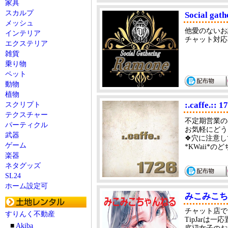
家具
スカルプ
Social gat
メッシュ
他愛のないお
インテリア
チャット対応
エクステリア
雑貨
乗り物
ペット
動物
植物
:.caffe.:: 1
スクリプト
テクスチャー
不定期営業の
パーティクル
お気軽にどう
武器
❖穴に注意し
ゲーム
*KWaii*
楽器
ネタグッズ
SL24
ホーム設定可
みこみこち
チャット店で
すりんく不動産
TipJar
■
Akiba