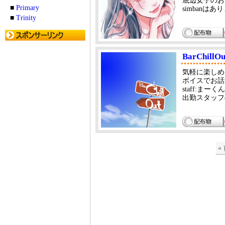
底辺女子のお
■
Primary
simban
■
Trinity
BarChillOu
気軽に楽しめ
ボイスでお話
staff:ま
出勤スタッ
«