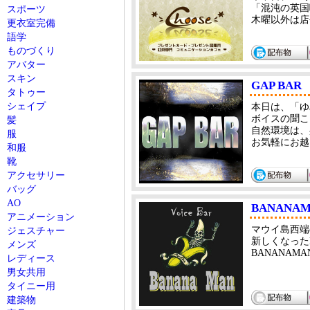
「混沌の英国
スポーツ
木曜以外は店
更衣室完備
語学
ものづくり
アバター
スキン
GAP BAR
タトゥー
シェイプ
本日は、「ゆ
ボイスの聞こえ
髪
自然環境は、
服
お気軽にお越し下さ
和服
靴
アクセサリー
バッグ
AO
BANANA
アニメーション
マウイ島西端
ジェスチャー
新しくなった
メンズ
BANANA
レディース
男女共用
タイニー用
建築物