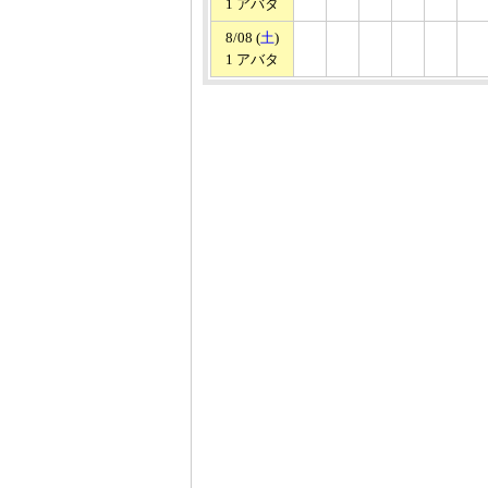
1 アバタ
8/08 (
土
)
1 アバタ