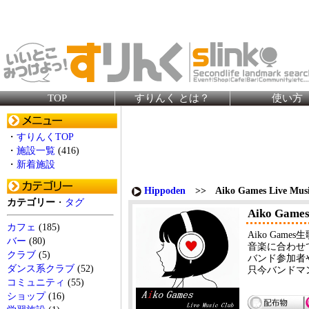
TOP
すりんく とは？
使い方
・
すりんくTOP
・
施設一覧
(416)
・
新着施設
Hippoden
>> Aiko Games Live Musi
カテゴリー
・
タグ
Aiko Games
カフェ
(185)
Aiko Ga
バー
(80)
音楽に合わせ
クラブ
(5)
バンド参加者
ダンス系クラブ
(52)
只今バンドマ
コミュニティ
(55)
ショップ
(16)