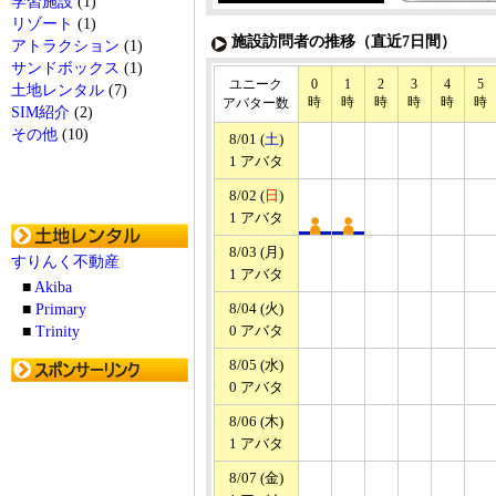
学習施設
(1)
リゾート
(1)
施設訪問者の推移（直近7日間）
アトラクション
(1)
サンドボックス
(1)
ユニーク
0
1
2
3
4
5
土地レンタル
(7)
時
時
時
時
時
時
アバター数
SIM紹介
(2)
その他
(10)
8/01 (
土
)
1 アバタ
8/02 (
日
)
1 アバタ
8/03 (月)
すりんく不動産
1 アバタ
■
Akiba
8/04 (火)
■
Primary
0 アバタ
■
Trinity
8/05 (水)
0 アバタ
8/06 (木)
1 アバタ
8/07 (金)