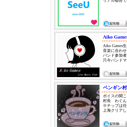
リアル都合で
Aiko Games
Aiko Ga
音楽に合わせ
バンド参加者
只今バンドマ
ペンギン村
ボイスの聞こ
村長 わぐん
※チップは任
上海クリアし