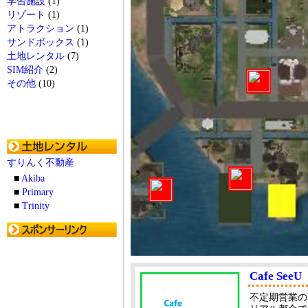
学習施設
(1)
リゾート
(1)
アトラクション
(1)
サンドボックス
(1)
土地レンタル
(7)
SIM紹介
(2)
その他
(10)
すりんく不動産
■
Akiba
■
Primary
■
Trinity
Cafe SeeU
不定期営業の