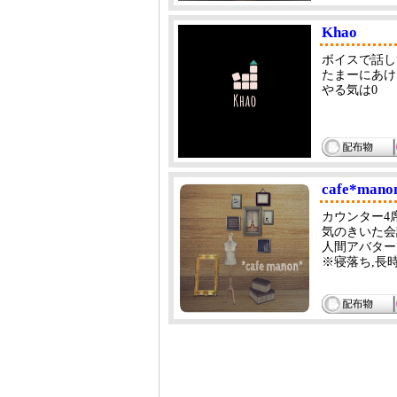
Khao
ボイスで話し
たまーにあけ
やる気は0
cafe*mano
カウンター
気のきいた会
人間アバター
※寝落ち,