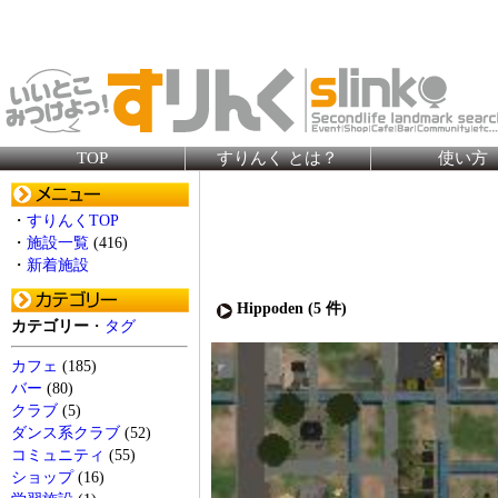
TOP
すりんく とは？
使い方
・
すりんくTOP
・
施設一覧
(416)
・
新着施設
Hippoden (
5
件)
カテゴリー
・
タグ
カフェ
(185)
バー
(80)
クラブ
(5)
ダンス系クラブ
(52)
コミュニティ
(55)
ショップ
(16)