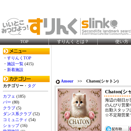
TOP
すりんく とは？
使い方
・
すりんくTOP
・
施設一覧
(415)
・
新着施設
Amour
>> Chaton(シャトン)
カテゴリー
・
タグ
Chaton(
カフェ
(185)
海辺の朝日が
バー
(80)
のんびり営業
クラブ
(5)
出勤スタッフ
ダンス系クラブ
(52)
☆不定期営業
コミュニティ
(54)
ショップ
(16)