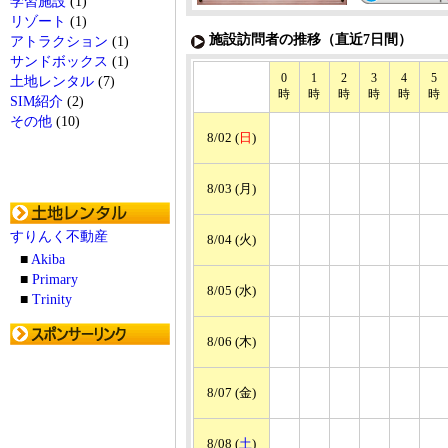
学習施設
(1)
リゾート
(1)
施設訪問者の推移（直近7日間）
アトラクション
(1)
サンドボックス
(1)
0
1
2
3
4
5
土地レンタル
(7)
時
時
時
時
時
時
SIM紹介
(2)
その他
(10)
8/02 (
日
)
8/03 (月)
すりんく不動産
8/04 (火)
■
Akiba
■
Primary
8/05 (水)
■
Trinity
8/06 (木)
8/07 (金)
8/08 (
土
)