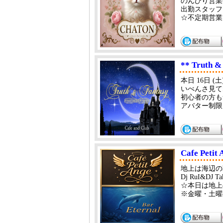
のんびり営業
出勤スタッフ
☆不定期営業
** Truth &
本日 16日 (土)
いべんさ見て
初心者の方も
アバター制限は
Cafe Petit
地上は海辺の
Dj RuI&DJ Ta
☆本日は地上
※金曜・土曜