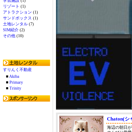
学習施設
(1)
リゾート
(1)
アトラクション
(1)
サンドボックス
(1)
土地レンタル
(7)
SIM紹介
(2)
その他
(10)
すりんく不動産
■
Akiba
■
Primary
■
Trinity
Chaton(
海辺の朝日が