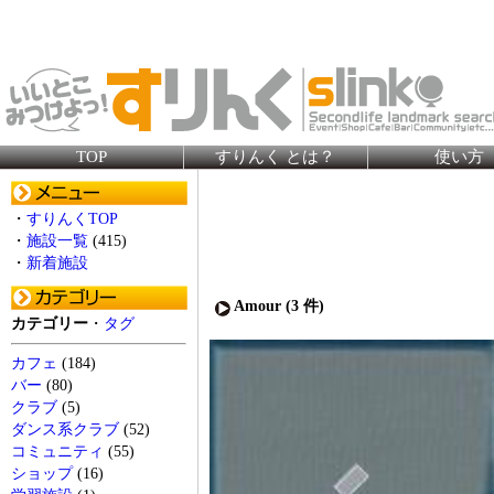
TOP
すりんく とは？
使い方
・
すりんくTOP
・
施設一覧
(415)
・
新着施設
Amour (
3
件)
カテゴリー
・
タグ
カフェ
(184)
バー
(80)
クラブ
(5)
ダンス系クラブ
(52)
コミュニティ
(55)
ショップ
(16)